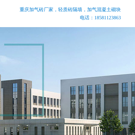
重庆加气砖厂家，轻质砖隔墙，加气混凝土砌块
电话：18581123863