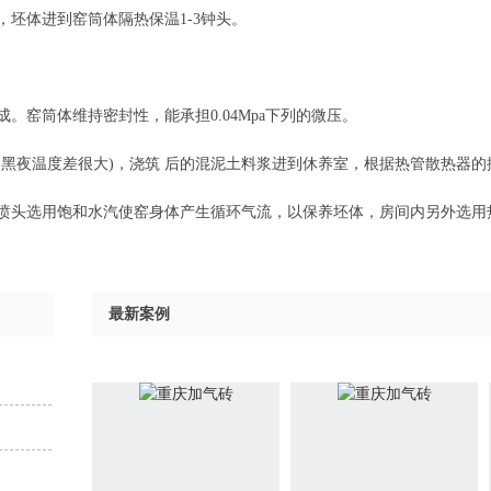
坯体进到窑筒体隔热保温1-3钟头。
。窑筒体维持密封性，能承担0.04Mpa下列的微压。
夜温度差很大)，浇筑 后的混泥土料浆进到休养室，根据热管散热器的排热和
，喷头选用饱和水汽使窑身体产生循环气流，以保养坯体，房间内另外选用
最新案例