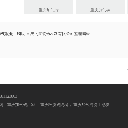
重庆加气砖
重庆加气砖
加气混凝土砌块
重庆飞恒装饰材料有限公司整理编辑
1123863
词：
重庆加气砖厂家
，
重庆轻质砖隔墙
，
重庆加气混凝土砌块